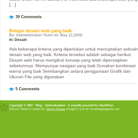
[…]
39 Comments
Belajar desain web yang baik
By: Indowebmaker Team on: May 22,2008
In:
Desain
Ada beberapa kriteria yang diperlukan untuk menciptakan sebuah
desain web yang baik. Kriteria tersebut adalah sebagai berikut:
Desain web harus mengikuti konsep yang telah dipersiapkan
sebelumnya. Mempunyai navigasi yang baik Gunakan kombinasi
warna yang baik Seimbangkan antara penggunaan Grafik dan
Ukuran File yang digunakan
5 Comments
Copyright © 2007 - Blog – Indowebmaker - is proudly powered by
WordPress
Dilectio Theme is created by:
Design Disease
brought to you by Smashingmagazine.com