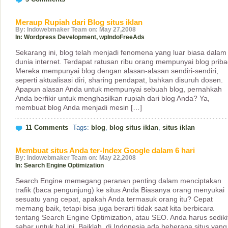
Meraup Rupiah dari Blog situs iklan
By: Indowebmaker Team on: May 27,2008
In:
Wordpress Development
,
wpIndoFreeAds
Sekarang ini, blog telah menjadi fenomena yang luar biasa dalam
dunia internet. Terdapat ratusan ribu orang mempunyai blog priba
Mereka mempunyai blog dengan alasan-alasan sendiri-sendiri,
seperti aktualisasi diri, sharing pendapat, bahkan disuruh dosen.
Apapun alasan Anda untuk mempunyai sebuah blog, pernahkah
Anda berfikir untuk menghasilkan rupiah dari blog Anda? Ya,
membuat blog Anda menjadi mesin […]
11 Comments
Tags:
blog
,
blog situs iklan
,
situs iklan
Membuat situs Anda ter-Index Google dalam 6 hari
By: Indowebmaker Team on: May 22,2008
In:
Search Engine Optimization
Search Engine memegang peranan penting dalam menciptakan
trafik (baca pengunjung) ke situs Anda Biasanya orang menyukai
sesuatu yang cepat, apakah Anda termasuk orang itu? Cepat
memang baik, tetapi bisa juga berarti tidak saat kita berbicara
tentang Search Engine Optimization, atau SEO. Anda harus sediki
sabar untuk hal ini. Baiklah, di Indonesia ada beberapa situs yang