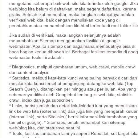
mengetahui seberapa baik web site kita terindex oleh google. JIka
web/blog kita belum di daftarkan, maka segera daftarkan, karena
gratis. Setelah ikut mendaftar, maka langkah selanjutnya adalah
verifikasi web kita, baik dengan menuliskan kode yang di
perintahkan atau menambahkan file html tertentu di root folder kit
Jika sudah di verifikasi, maka langkah selanjutnya adalah
menambahkan Sitemap menggunakan fasilitas di google
webmaster. Apa itu sitemap dan bagaimana membuatnya bisa di
baca bagian kedua dibawah ini. Berbagai fasilitas tersedia di goog
webmaster tools ini adalah :
* Diagnostics, meliputi gambaran umum, web crawl, mobile crawl
dan content analysis
* Statistics, meliputi kata-kata kunci yang paling banyak dicari dan
melalui kata kunci tersebut pengunjung datang ke web kita (Top
Seacrh Query), ditampilkan per minggu atau per bulan. Apa yang
sebenarnya dilihat oleh Googlebot tentang isi web kita, statistik
crawl, index dan juga subscriber.
* Links, berisi jumlah dan detail link-link dari luar yang menuliskan
link ke web kita (external link) dan juga link yang mengarah keluar
(internal link), serta Sitelinks ( berisi informasi link tambahan yang
tampil di google). * Sitemaps, untuk menambahkan sitemap
web/blog kita, dan statusnya saat ini.
* Tools, fasilitas tambahan lainnya seperti Robot.txt, set target lok