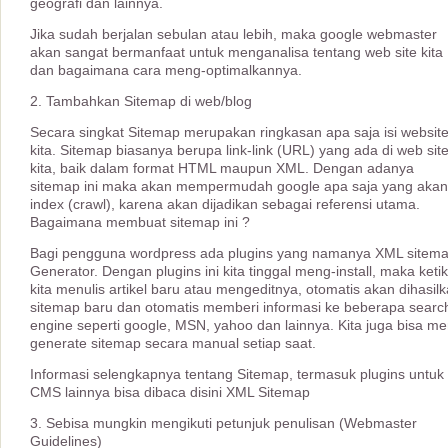
geografi dan lainnya.
Jika sudah berjalan sebulan atau lebih, maka google webmaster
akan sangat bermanfaat untuk menganalisa tentang web site kita
dan bagaimana cara meng-optimalkannya.
2. Tambahkan Sitemap di web/blog
Secara singkat Sitemap merupakan ringkasan apa saja isi websit
kita. Sitemap biasanya berupa link-link (URL) yang ada di web sit
kita, baik dalam format HTML maupun XML. Dengan adanya
sitemap ini maka akan mempermudah google apa saja yang akan
index (crawl), karena akan dijadikan sebagai referensi utama.
Bagaimana membuat sitemap ini ?
Bagi pengguna wordpress ada plugins yang namanya XML sitem
Generator. Dengan plugins ini kita tinggal meng-install, maka keti
kita menulis artikel baru atau mengeditnya, otomatis akan dihasil
sitemap baru dan otomatis memberi informasi ke beberapa searc
engine seperti google, MSN, yahoo dan lainnya. Kita juga bisa me
generate sitemap secara manual setiap saat.
Informasi selengkapnya tentang Sitemap, termasuk plugins untuk
CMS lainnya bisa dibaca disini XML Sitemap
3. Sebisa mungkin mengikuti petunjuk penulisan (Webmaster
Guidelines)