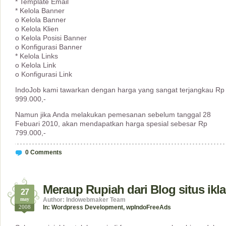
* Template Email
* Kelola Banner
o Kelola Banner
o Kelola Klien
o Kelola Posisi Banner
o Konfigurasi Banner
* Kelola Links
o Kelola Link
o Konfigurasi Link
IndoJob kami tawarkan dengan harga yang sangat terjangkau Rp
999.000,-
Namun jika Anda melakukan pemesanan sebelum tanggal 28
Febuari 2010, akan mendapatkan harga spesial sebesar Rp
799.000,-
0 Comments
Meraup Rupiah dari Blog situs ikl
27
may
Author: Indowebmaker Team
2008
In:
Wordpress Development
,
wpIndoFreeAds