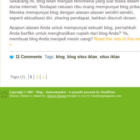
Sekarang ini, blog telah menjadi fenomena yang luar biasa dalam
dunia internet. Terdapat ratusan ribu orang mempunyai blog priba
Mereka mempunyai blog dengan alasan-alasan sendiri-sendiri,
seperti aktualisasi diri, sharing pendapat, bahkan disuruh dosen.
Apapun alasan Anda untuk mempunyai sebuah blog, pernahkah
Anda berfikir untuk menghasilkan rupiah dari blog Anda? Ya,
membuat blog Anda menjadi mesin uang!!
Read the rest of this en
»
11 Comments
Tags:
blog
,
blog situs iklan
,
situs iklan
Pages (2):
1
2
»
Copyright © 2007 - Blog – Indowebmaker - is proudly powered by
WordPress
Dilectio Theme is created by:
Design Disease
brought to you by Smashingmagazine.com