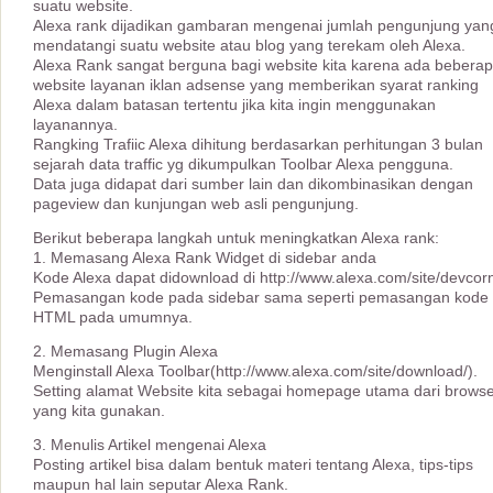
suatu website.
Alexa rank dijadikan gambaran mengenai jumlah pengunjung yan
mendatangi suatu website atau blog yang terekam oleh Alexa.
Alexa Rank sangat berguna bagi website kita karena ada bebera
website layanan iklan adsense yang memberikan syarat ranking
Alexa dalam batasan tertentu jika kita ingin menggunakan
layanannya.
Rangking Trafiic Alexa dihitung berdasarkan perhitungan 3 bulan
sejarah data traffic yg dikumpulkan Toolbar Alexa pengguna.
Data juga didapat dari sumber lain dan dikombinasikan dengan
pageview dan kunjungan web asli pengunjung.
Berikut beberapa langkah untuk meningkatkan Alexa rank:
1. Memasang Alexa Rank Widget di sidebar anda
Kode Alexa dapat didownload di http://www.alexa.com/site/devcor
Pemasangan kode pada sidebar sama seperti pemasangan kode
HTML pada umumnya.
2. Memasang Plugin Alexa
Menginstall Alexa Toolbar(http://www.alexa.com/site/download/).
Setting alamat Website kita sebagai homepage utama dari brows
yang kita gunakan.
3. Menulis Artikel mengenai Alexa
Posting artikel bisa dalam bentuk materi tentang Alexa, tips-tips
maupun hal lain seputar Alexa Rank.