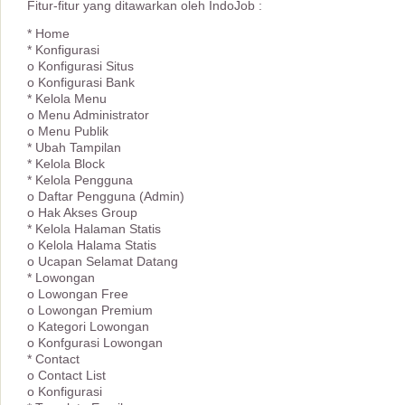
Fitur-fitur yang ditawarkan oleh IndoJob :
* Home
* Konfigurasi
o Konfigurasi Situs
o Konfigurasi Bank
* Kelola Menu
o Menu Administrator
o Menu Publik
* Ubah Tampilan
* Kelola Block
* Kelola Pengguna
o Daftar Pengguna (Admin)
o Hak Akses Group
* Kelola Halaman Statis
o Kelola Halama Statis
o Ucapan Selamat Datang
* Lowongan
o Lowongan Free
o Lowongan Premium
o Kategori Lowongan
o Konfgurasi Lowongan
* Contact
o Contact List
o Konfigurasi