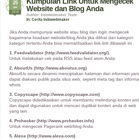
Kumpulan Link Untuk Mengecek
25
Website dan Blog Anda
jan
2010
Author: Indowebmaker Team
In:
Cerita Indowebmaker
Jika Anda mempunyai website atau blog dan ingin mengecek
bagaimana keadaan website/blog Anda jika dilihat dari kategori-
kategori tertentu Anda bisa memanfaatkan link-link dibawah ini :
1. Feedvalidator (http://www.feedvalidator.org/)
Untuk melakukan cek pada RSS atau feed atom Anda.
2. AboutUs (http://www.aboutus.org)
AboutUs secara dinamis menciptakan halaman dari informasi yan
dapat diakses publik pada situs web, seperti meta tag dan informa
whois.
3. Copyscape (http://www.copyscape.com)
Copyscape didedikasikan untuk membantu melindungi konten an
dan dapat digunakan untuk mencari duplikat konten anda di web
yang lain.
4. Prchecker (http://www.prchecker.info)
Untuk mengecek Pagerank web/blog Anda.
5. Alexa (http://www.alexa.com)