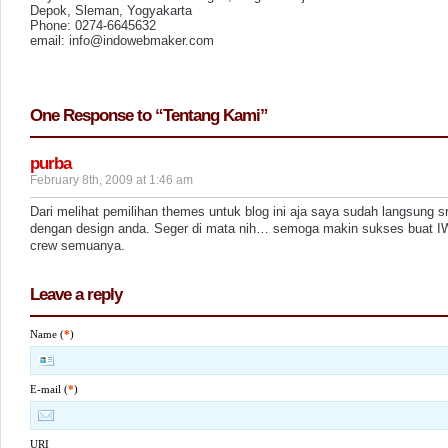
Depok, Sleman, Yogyakarta
Phone: 0274-6645632
email: info@indowebmaker.com
One Response to “Tentang Kami”
purba
February 8th, 2009 at 1:46 am
Dari melihat pemilihan themes untuk blog ini aja saya sudah langsung s
dengan design anda. Seger di mata nih… semoga makin sukses buat 
crew semuanya.
Leave a reply
Name (
*
)
E-mail (
*
)
URI