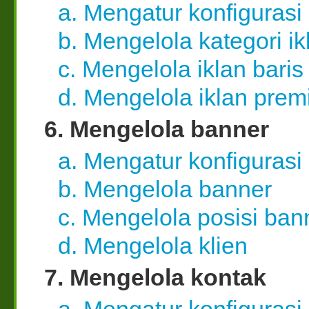
a. Mengatur konfigurasi 
b. Mengelola kategori ik
c. Mengelola iklan baris
d. Mengelola iklan pre
6. Mengelola banner
a. Mengatur konfigurasi
b. Mengelola banner
c. Mengelola posisi ban
d. Mengelola klien
7. Mengelola kontak