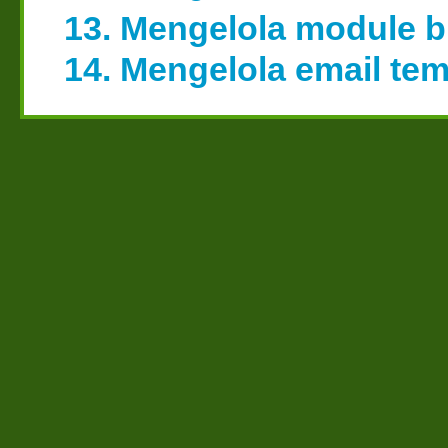
13. Mengelola module b
14. Mengelola email tem