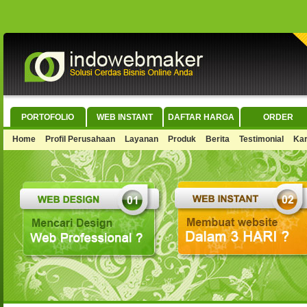
PORTOFOLIO
WEB INSTANT
DAFTAR HARGA
ORDER
Home
Profil Perusahaan
Layanan
Produk
Berita
Testimonial
Kar