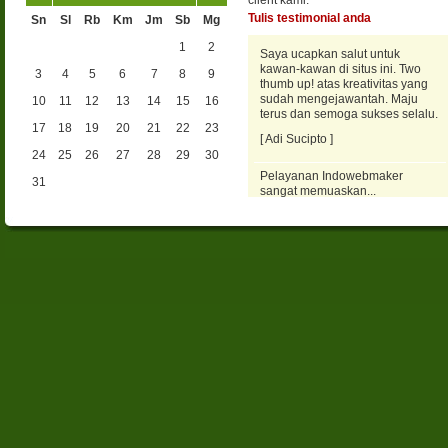
client kami.
Tulis testimonial anda
Sn
Sl
Rb
Km
Jm
Sb
Mg
1
2
Saya ucapkan salut untuk
kawan-kawan di situs ini. Two
3
4
5
6
7
8
9
thumb up! atas kreativitas yang
sudah mengejawantah. Maju
10
11
12
13
14
15
16
terus dan semoga sukses selalu.
17
18
19
20
21
22
23
[ Adi Sucipto ]
24
25
26
27
28
29
30
Pelayanan Indowebmaker
31
sangat memuaskan...
Supportnya cepat tanggap dan
saya puas dengan hasil
kinerjanya .
[ Andri Yanto ]