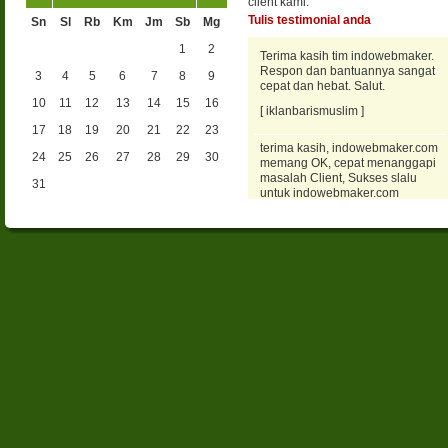
client kami.
Tulis testimonial anda
Sn
Sl
Rb
Km
Jm
Sb
Mg
1
2
Terima kasih tim indowebmaker.
Respon dan bantuannya sangat
3
4
5
6
7
8
9
cepat dan hebat. Salut.
10
11
12
13
14
15
16
[ iklanbarismuslim ]
17
18
19
20
21
22
23
terima kasih, indowebmaker.com
24
25
26
27
28
29
30
memang OK, cepat menanggapi
masalah Client, Sukses slalu
31
untuk indowebmaker.com
[ maksum ]