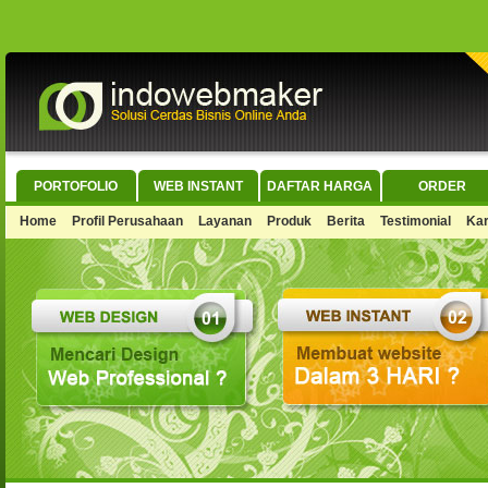
PORTOFOLIO
WEB INSTANT
DAFTAR HARGA
ORDER
Home
Profil Perusahaan
Layanan
Produk
Berita
Testimonial
Kar