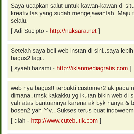
Saya ucapkan salut untuk kawan-kawan di situ
kreativitas yang sudah mengejawantah. Maju
selalu.
[ Adi Sucipto -
http://naksara.net
]
Setelah saya beli web instan di sini..saya lebi
bagus2 lagi..
[ syaefi hazami -
http://iklanmediagratis.com
]
web nya bagus!! terbukti customer2 ak pada n
dimana..tmsk kakakku yg ikutan bikin web di s
yah atas bantuannya karena ak byk nanya & b
bosen2 yah ^^v...Sukses terus buat indowebm
[ diah -
http://www.cutebutik.com
]